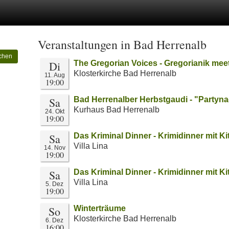
Veranstaltungen in Bad Herrenalb
chen
Di
The Gregorian Voices - Gregorianik mee
Klosterkirche Bad Herrenalb
11. Aug
19:00
Sa
Bad Herrenalber Herbstgaudi - "Partyn
Kurhaus Bad Herrenalb
24. Okt
19:00
Sa
Das Kriminal Dinner - Krimidinner mit Ki
Villa Lina
14. Nov
19:00
Sa
Das Kriminal Dinner - Krimidinner mit Ki
Villa Lina
5. Dez
19:00
So
Winterträume
Klosterkirche Bad Herrenalb
6. Dez
16:00