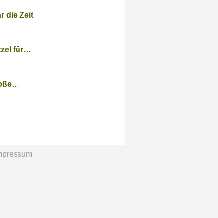
 die Zeit
tzel für…
roße…
mpressum