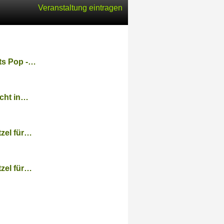
Veranstaltung eintragen
ts Pop -…
acht in…
tzel für…
tzel für…