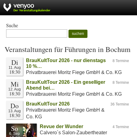
Suche
suchen
Veranstaltungen für Führungen in Bochum
Di
BrauKultTour 2026 - nur dienstags
8 Termine
10 %…
11. Aug
18:30
Privatbrauerei Moritz Fiege GmbH & Co. KG
Mi
BrauKultTour 2026 - Ein geselliger
8 Termine
Abend bei…
12. Aug
18:30
Privatbrauerei Moritz Fiege GmbH & Co. KG
Do
BrauKultTour 2026
36 Termine
Privatbrauerei Moritz Fiege GmbH &
13. Aug
18:30
Co. KG
So
Revue der Wunder
4 Termine
Calvero´s Salon-Zaubertheater
6. Sep