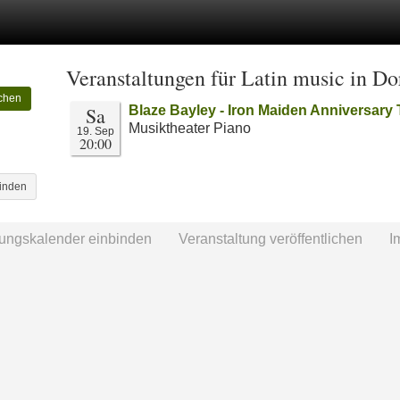
Veranstaltungen für Latin music in D
chen
Sa
Blaze Bayley - Iron Maiden Anniversary
Musiktheater Piano
19. Sep
20:00
binden
tungskalender einbinden
Veranstaltung veröffentlichen
I