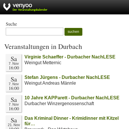
Suche
suchen
Veranstaltungen in Durbach
Sa
Virginie Schaeffer - Durbacher NachLESE
Weingut Metternic
7. Nov
16:00
Sa
Stefan Jürgens - Durbacher NachLESE
Weingut Andreas Männle
7. Nov
16:00
Sa
10 Jahre KAPParett - Durbacher NachLESE
Durbacher Winzergenossenschaft
7. Nov
16:00
Sa
Das Kriminal Dinner - Krimidinner mit Kitzel
für…
21. Nov
19:00