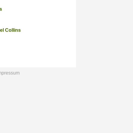
s
el Collins
mpressum