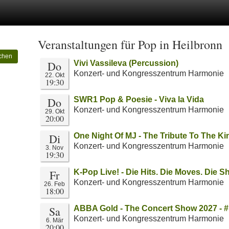
Veranstaltungen für Pop in Heilbronn
chen
Do
Vivi Vassileva (Percussion)
Konzert- und Kongresszentrum Harmonie
22. Okt
19:30
Do
SWR1 Pop & Poesie - Viva la Vida
Konzert- und Kongresszentrum Harmonie
29. Okt
20:00
Di
One Night Of MJ - The Tribute To The Ki
Konzert- und Kongresszentrum Harmonie
3. Nov
19:30
Fr
K-Pop Live! - Die Hits. Die Moves. Die S
Konzert- und Kongresszentrum Harmonie
26. Feb
18:00
Sa
ABBA Gold - The Concert Show 2027 - 
Konzert- und Kongresszentrum Harmonie
6. Mär
20:00