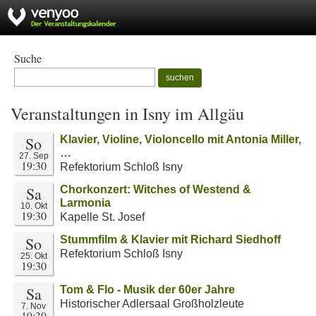
Suche
suchen
Veranstaltungen in Isny im Allgäu
So
Klavier, Violine, Violoncello mit Antonia Miller,
…
27. Sep
19:30
Refektorium Schloß Isny
Sa
Chorkonzert: Witches of Westend &
Larmonia
10. Okt
19:30
Kapelle St. Josef
So
Stummfilm & Klavier mit Richard Siedhoff
Refektorium Schloß Isny
25. Okt
19:30
Sa
Tom & Flo - Musik der 60er Jahre
Historischer Adlersaal Großholzleute
7. Nov
19:30