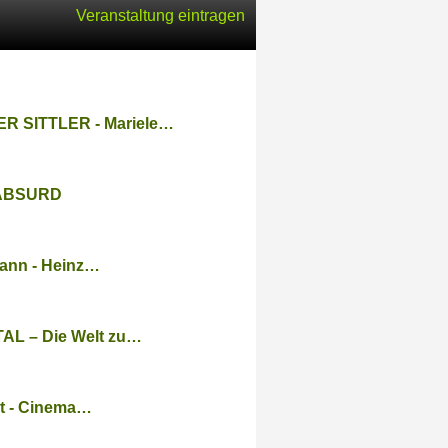
Veranstaltung eintragen
 SITTLER - Mariele…
 ABSURD
mann - Heinz…
L – Die Welt zu…
rt - Cinema…