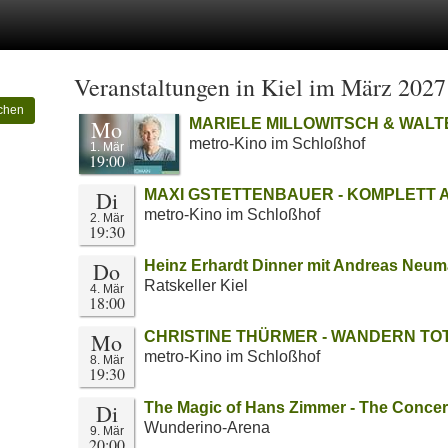
Veranstaltungen in Kiel im März 2027
chen
Mo
MARIELE MILLOWITSCH & WALTER
metro-Kino im Schloßhof
1. Mär
19:00
Di
MAXI GSTETTENBAUER - KOMPLETT
metro-Kino im Schloßhof
2. Mär
19:30
Do
Heinz Erhardt Dinner mit Andreas Neu
Ratskeller Kiel
4. Mär
18:00
Mo
CHRISTINE THÜRMER - WANDERN TOTA
metro-Kino im Schloßhof
8. Mär
19:30
Di
The Magic of Hans Zimmer - The Conce
Wunderino-Arena
9. Mär
20:00