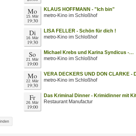
Mo
KLAUS HOFFMANN - "Ich bin"
metro-Kino im Schloßhof
15. Mär
19:30
Di
LISA FELLER - Schön für dich !
metro-Kino im Schloßhof
16. Mär
19:30
So
Michael Krebs und Karina Syndicus -…
metro-Kino im Schloßhof
21. Mär
19:00
Mo
VERA DECKERS UND DON CLARKE - Di
metro-Kino im Schloßhof
22. Mär
19:30
Fr
Das Kriminal Dinner - Krimidinner mit Ki
Restaurant Manufactur
26. Mär
19:00
binden