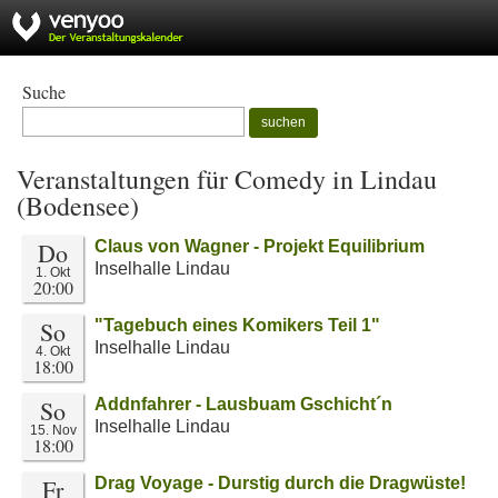
Suche
suchen
Veranstaltungen für Comedy in Lindau
(Bodensee)
Do
Claus von Wagner - Projekt Equilibrium
Inselhalle Lindau
1. Okt
20:00
So
"Tagebuch eines Komikers Teil 1"
Inselhalle Lindau
4. Okt
18:00
So
Addnfahrer - Lausbuam Gschicht´n
Inselhalle Lindau
15. Nov
18:00
Fr
Drag Voyage - Durstig durch die Dragwüste!