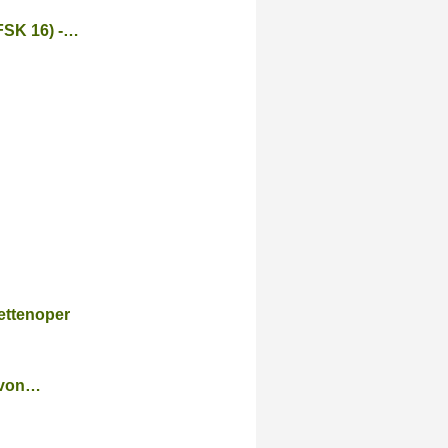
FSK 16) -…
ettenoper
r von…