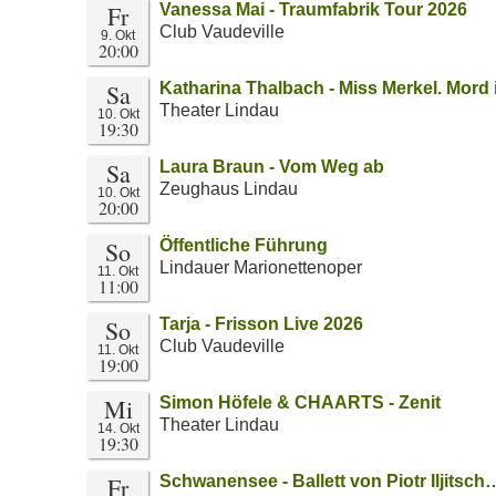
Fr
Vanessa Mai - Traumfabrik Tour 2026
Club Vaudeville
9. Okt
20:00
Sa
Katharina Thalbach - Miss Merkel. Mord
Theater Lindau
10. Okt
19:30
Sa
Laura Braun - Vom Weg ab
Zeughaus Lindau
10. Okt
20:00
So
Öffentliche Führung
Lindauer Marionettenoper
11. Okt
11:00
So
Tarja - Frisson Live 2026
Club Vaudeville
11. Okt
19:00
Mi
Simon Höfele & CHAARTS - Zenit
Theater Lindau
14. Okt
19:30
Fr
Schwanensee - Ballett von Piotr Iljitsch