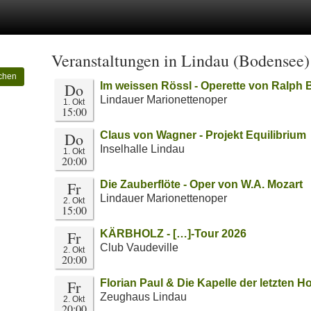
Veranstaltungen in Lindau (Bodensee
chen
Do
Im weissen Rössl - Operette von Ralph 
Lindauer Marionettenoper
1. Okt
15:00
Do
Claus von Wagner - Projekt Equilibrium
Inselhalle Lindau
1. Okt
20:00
Fr
Die Zauberflöte - Oper von W.A. Mozart
Lindauer Marionettenoper
2. Okt
15:00
Fr
KÄRBHOLZ - […]-Tour 2026
Club Vaudeville
2. Okt
20:00
Fr
Florian Paul & Die Kapelle der letzten 
Zeughaus Lindau
2. Okt
20:00