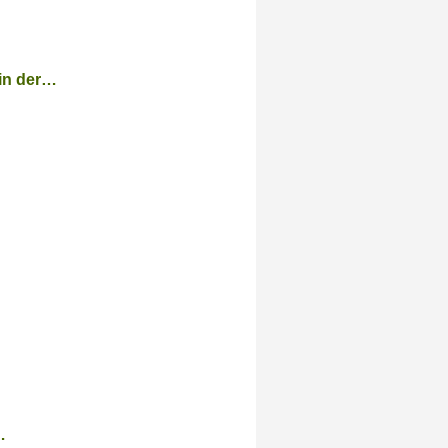
 in der…
…