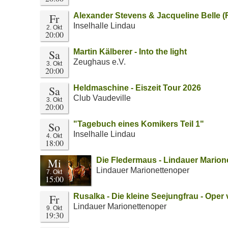
Fr
Alexander Stevens & Jacqueline Belle (
Inselhalle Lindau
2. Okt
20:00
Sa
Martin Kälberer - Into the light
Zeughaus e.V.
3. Okt
20:00
Sa
Heldmaschine - Eiszeit Tour 2026
Club Vaudeville
3. Okt
20:00
So
"Tagebuch eines Komikers Teil 1"
Inselhalle Lindau
4. Okt
18:00
Mi
Die Fledermaus - Lindauer Marion
Lindauer Marionettenoper
7. Okt
15:00
Fr
Rusalka - Die kleine Seejungfrau - Ope
Lindauer Marionettenoper
9. Okt
19:30