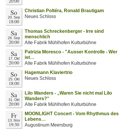
20:00
So
Christian Poltéra, Ronald Brautigam
Neues Schloss
20. Sep
18:00
Sa
Thomas Schreckenberger - Irre sind
menschlich
26. Sep
20:00
Alte Fabrik Mühlhofen Kulturbühne
Sa
Patrizia Moresco - "Ausser Kontrolle - Wer
ist…
17. Okt
20:00
Alte Fabrik Mühlhofen Kulturbühne
So
Hagemann Klaviertrio
Neues Schloss
25. Okt
18:00
Sa
Lilo Wanders - „Waren Sie nicht mal Lilo
Wanders?“
31. Okt
20:00
Alte Fabrik Mühlhofen Kulturbühne
Fr
MOONLIGHT Concert - Vom Rhythmus des
Lebens…
13. Nov
19:30
Augustinum Meersburg