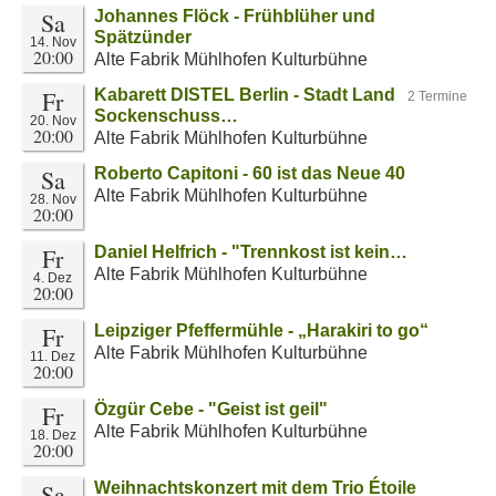
Sa
Johannes Flöck - Frühblüher und
Spätzünder
14. Nov
20:00
Alte Fabrik Mühlhofen Kulturbühne
Fr
Kabarett DISTEL Berlin - Stadt Land
2 Termine
Sockenschuss…
20. Nov
20:00
Alte Fabrik Mühlhofen Kulturbühne
Sa
Roberto Capitoni - 60 ist das Neue 40
Alte Fabrik Mühlhofen Kulturbühne
28. Nov
20:00
Fr
Daniel Helfrich - "Trennkost ist kein…
Alte Fabrik Mühlhofen Kulturbühne
4. Dez
20:00
Fr
Leipziger Pfeffermühle - „Harakiri to go“
Alte Fabrik Mühlhofen Kulturbühne
11. Dez
20:00
Fr
Özgür Cebe - "Geist ist geil"
Alte Fabrik Mühlhofen Kulturbühne
18. Dez
20:00
Sa
Weihnachtskonzert mit dem Trio Étoile