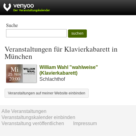
Suche
suchen
Veranstaltungen für Klavierkabarett in
München
Mi
William Wahl "wahlweise"
(Klavierkabarett)
25. Nov
20:00
Schlachthof
Veranstaltungen auf meiner Website einbinden
Alle Veranstaltungen
Veranstaltungskalender einbinden
Veranstaltung veröffentlichen
Impressum