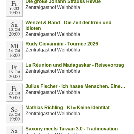
Fr
Die große Johann Strauss Revue
Zentralgasthof Weinböhla
9. Okt
19:00
Sa
Wenzel & Band - Die Zeit der Irren und
Idioten
10. Okt
20:00
Zentralgasthof Weinböhla
Mi
Rudy Giovannini - Tournee 2026
Zentralgasthof Weinböhla
14. Okt
16:00
Fr
La Réunion und Madagaskar - Reisevortrag
Zentralgasthof Weinböhla
16. Okt
20:00
Fr
Julius Fischer - Ich hasse Menschen. Eine…
Zentralgasthof Weinböhla
23. Okt
20:00
So
Mathias Richling - KI = Keine Identität
Zentralgasthof Weinböhla
25. Okt
19:00
Sa
Saxony meets Taiwan 3.0 - Tradinovation