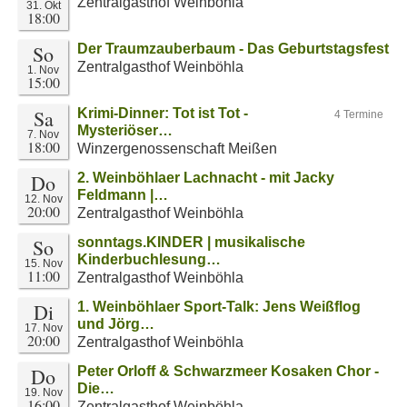
Zentralgasthof Weinböhla
31. Okt
18:00
So
Der Traumzauberbaum - Das Geburtstagsfest
Zentralgasthof Weinböhla
1. Nov
15:00
Sa
Krimi-Dinner: Tot ist Tot -
4 Termine
Mysteriöser…
7. Nov
18:00
Winzergenossenschaft Meißen
Do
2. Weinböhlaer Lachnacht - mit Jacky
Feldmann |…
12. Nov
20:00
Zentralgasthof Weinböhla
So
sonntags.KINDER | musikalische
Kinderbuchlesung…
15. Nov
11:00
Zentralgasthof Weinböhla
Di
1. Weinböhlaer Sport-Talk: Jens Weißflog
und Jörg…
17. Nov
20:00
Zentralgasthof Weinböhla
Do
Peter Orloff & Schwarzmeer Kosaken Chor -
Die…
19. Nov
16:00
Zentralgasthof Weinböhla