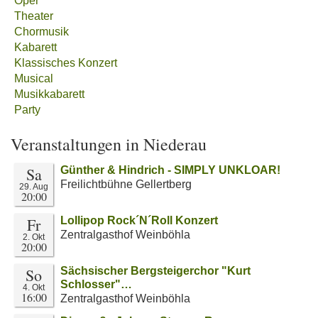
Oper
Theater
Chormusik
Kabarett
Klassisches Konzert
Musical
Musikkabarett
Party
Veranstaltungen in Niederau
Sa
Günther & Hindrich - SIMPLY UNKLOAR!
Freilichtbühne Gellertberg
29. Aug
20:00
Fr
Lollipop Rock´N´Roll Konzert
Zentralgasthof Weinböhla
2. Okt
20:00
So
Sächsischer Bergsteigerchor "Kurt
Schlosser"…
4. Okt
16:00
Zentralgasthof Weinböhla