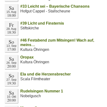
Sa
#33 Leicht sei – Bayerische Chansons
Hofgut Cappel - Stallscheune
15. Aug
18:00
Fr
#39 Licht und Finsternis
Stiftskirche
28. Aug
18:30
So
#46 Festabend zum Mitsingen! Wach auf,
meins…
13. Sep
17:00
Kultura Öhringen
Sa
Oropax
Kultura Öhringen
26. Sep
20:00
So
Ela und die Herzensbrecher
Scala Filmtheater
27. Sep
19:30
Sa
Rudelsingen Nummer 1
Nobelgusch
10. Okt
20:00