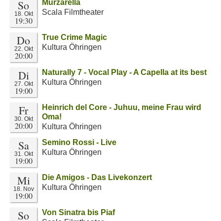
So
Murzarella
Scala Filmtheater
18. Okt
19:30
Do
True Crime Magic
Kultura Öhringen
22. Okt
20:00
Di
Naturally 7 - Vocal Play - A Capella at its best
Kultura Öhringen
27. Okt
19:00
Fr
Heinrich del Core - Juhuu, meine Frau wird
Oma!
30. Okt
20:00
Kultura Öhringen
Sa
Semino Rossi - Live
Kultura Öhringen
31. Okt
19:00
Mi
Die Amigos - Das Livekonzert
Kultura Öhringen
18. Nov
19:00
So
Von Sinatra bis Piaf