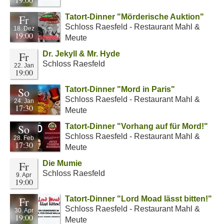
Fr
Tatort-Dinner "Mörderische Auktion"
Schloss Raesfeld - Restaurant Mahl &
18. Dez
19:00
Meute
Fr
Dr. Jekyll & Mr. Hyde
Schloss Raesfeld
22. Jan
19:00
So
Tatort-Dinner "Mord in Paris"
Schloss Raesfeld - Restaurant Mahl &
24. Jan
17:30
Meute
So
Tatort-Dinner "Vorhang auf für Mord!"
Schloss Raesfeld - Restaurant Mahl &
28. Feb
17:30
Meute
Fr
Die Mumie
Schloss Raesfeld
9. Apr
19:00
Fr
Tatort-Dinner "Lord Moad lässt bitten!"
Schloss Raesfeld - Restaurant Mahl &
30. Apr
19:00
Meute