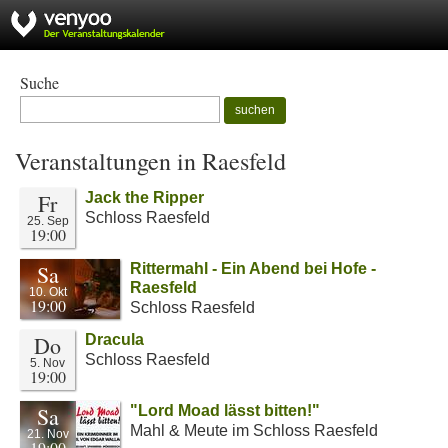
Suche
suchen
Veranstaltungen in Raesfeld
Fr
Jack the Ripper
Schloss Raesfeld
25. Sep
19:00
Sa
Rittermahl - Ein Abend bei Hofe -
Raesfeld
10. Okt
19:00
Schloss Raesfeld
Do
Dracula
Schloss Raesfeld
5. Nov
19:00
Sa
"Lord Moad lässt bitten!"
Mahl & Meute im Schloss Raesfeld
21. Nov
19:00