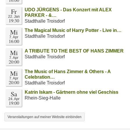
Fr
UDO JÜRGENS - Das Konzert mit ALEX
PARKER - &…
22. Jan
19:30
Stadthalle Troisdorf
Mi
The Magical Music of Harry Potter - Live in…
Stadthalle Troisdorf
7. Apr
16:00
Mi
A TRIBUTE TO THE BEST OF HANS ZIMMER
Stadthalle Troisdorf
7. Apr
20:00
Mi
The Music of Hans Zimmer & Others - A
Celebration…
7. Apr
20:00
Stadthalle Troisdorf
Sa
Katrin Iskam - Gärtnern ohne viel Geschiss
Rhein-Sieg-Halle
24. Apr
19:00
Veranstaltungen auf meiner Website einbinden