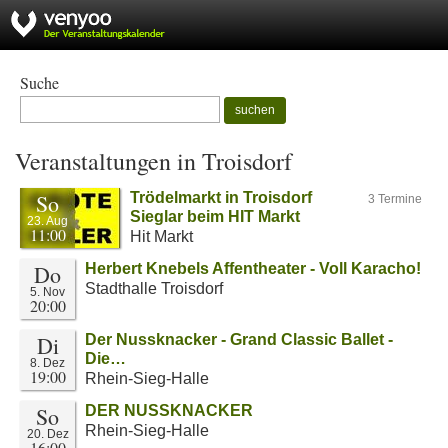
Suche
suchen
Veranstaltungen in Troisdorf
So
Trödelmarkt in Troisdorf
3 Termine
Sieglar beim HIT Markt
23. Aug
11:00
Hit Markt
Do
Herbert Knebels Affentheater - Voll Karacho!
Stadthalle Troisdorf
5. Nov
20:00
Di
Der Nussknacker - Grand Classic Ballet -
Die…
8. Dez
19:00
Rhein-Sieg-Halle
So
DER NUSSKNACKER
Rhein-Sieg-Halle
20. Dez
16:00