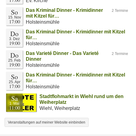
Ev. Kirche
So
Das Kriminal Dinner - Krimidinner
2 Termine
mit Kitzel für…
15. Nov
17:00
Holsteinsmühle
Do
Das Kriminal Dinner - Krimidinner mit Kitzel
für…
3. Dez
19:00
Holsteinsmühle
Do
Das Varieté Dinner - Das Varieté
2 Termine
Dinner
25. Feb
19:00
Holsteinsmühle
So
Das Kriminal Dinner - Krimidinner mit Kitzel
für…
25. Apr
17:00
Holsteinsmühle
Sa
Stadtflohmarkt in Wiehl rund um den
Weiherplatz
1. Mai
11:00
Wiehl, Weiherplatz
Veranstaltungen auf meiner Website einbinden