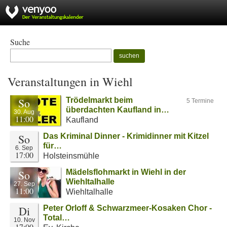
Suche
suchen
Veranstaltungen in Wiehl
So
Trödelmarkt beim
5 Termine
überdachten Kaufland in…
30. Aug
11:00
Kaufland
So
Das Kriminal Dinner - Krimidinner mit Kitzel
für…
6. Sep
17:00
Holsteinsmühle
So
Mädelsflohmarkt in Wiehl in der
Wiehltalhalle
27. Sep
11:00
Wiehltalhalle
Di
Peter Orloff & Schwarzmeer-Kosaken Chor -
Total…
10. Nov
17:00