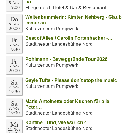
für…
5. Nov
19:00
Fliegerdeich Hotel & Bar & Restaurant
Do
Weltenbummlerin: Kirsten Nehberg - Glaub
immer an…
5. Nov
20:00
Kulturzentrum Pumpwerk
Fr
Best of Alles / Carolin Fortenbacher -…
Stadttheater Landesbühne Nord
6. Nov
19:30
Fr
Pohlmann - Beweggründe Tour 2026
Kulturzentrum Pumpwerk
6. Nov
20:00
Sa
Gayle Tufts - Please don´t stop the music
Kulturzentrum Pumpwerk
7. Nov
19:30
Sa
Marie-Antoinette oder Kuchen für alle! -
Peter…
7. Nov
19:30
Stadttheater Landesbühne Nord
Mi
Kantine - Und, wie war ich?
Stadttheater Landesbühne Nord
11. Nov