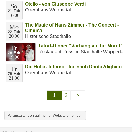
So
Otello - von Giuseppe Verdi
Opernhaus Wuppertal
21. Feb
16:00
Mo
The Magic of Hans Zimmer - The Concert -
Cinema…
22. Feb
20:00
Historische Stadthalle
Fr
Tatort-Dinner "Vorhang auf für Mord!"
Restaurant Rossini, Stadthalle Wuppertal
26. Feb
19:00
Fr
Die Hölle / Inferno - frei nach Dante Alighieri
Opernhaus Wuppertal
26. Feb
21:00
1
2
>
Veranstaltungen auf meiner Website einbinden