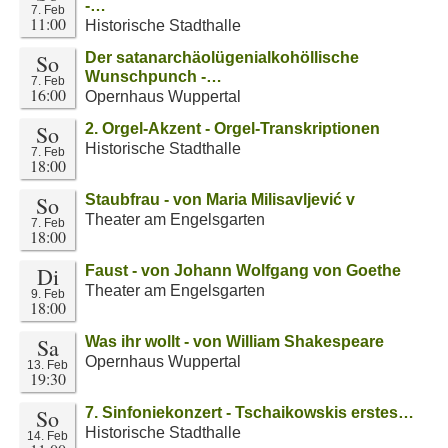
-…
7. Feb
11:00
Historische Stadthalle
So
Der satanarchäolügenialkohöllische
Wunschpunch -…
7. Feb
16:00
Opernhaus Wuppertal
So
2. Orgel-Akzent - Orgel-Transkriptionen
Historische Stadthalle
7. Feb
18:00
So
Staubfrau - von Maria Milisavljević v
Theater am Engelsgarten
7. Feb
18:00
Di
Faust - von Johann Wolfgang von Goethe
Theater am Engelsgarten
9. Feb
18:00
Sa
Was ihr wollt - von William Shakespeare
Opernhaus Wuppertal
13. Feb
19:30
So
7. Sinfoniekonzert - Tschaikowskis erstes…
Historische Stadthalle
14. Feb