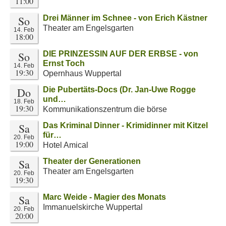
11:00
So
Drei Männer im Schnee - von Erich Kästner
Theater am Engelsgarten
14. Feb
18:00
So
DIE PRINZESSIN AUF DER ERBSE - von
Ernst Toch
14. Feb
19:30
Opernhaus Wuppertal
Do
Die Pubertäts-Docs (Dr. Jan-Uwe Rogge
und…
18. Feb
19:30
Kommunikationszentrum die börse
Sa
Das Kriminal Dinner - Krimidinner mit Kitzel
für…
20. Feb
19:00
Hotel Amical
Sa
Theater der Generationen
Theater am Engelsgarten
20. Feb
19:30
Sa
Marc Weide - Magier des Monats
Immanuelskirche Wuppertal
20. Feb
20:00