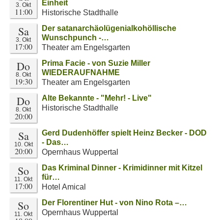
Einheit
3. Okt
11:00
Historische Stadthalle
Sa
Der satanarchäolügenialkohöllische
Wunschpunch -…
3. Okt
17:00
Theater am Engelsgarten
Do
Prima Facie - von Suzie Miller
WIEDERAUFNAHME
8. Okt
19:30
Theater am Engelsgarten
Do
Alte Bekannte - "Mehr! - Live"
Historische Stadthalle
8. Okt
20:00
Sa
Gerd Dudenhöffer spielt Heinz Becker - DOD
- Das…
10. Okt
20:00
Opernhaus Wuppertal
So
Das Kriminal Dinner - Krimidinner mit Kitzel
für…
11. Okt
17:00
Hotel Amical
So
Der Florentiner Hut - von Nino Rota –…
Opernhaus Wuppertal
11. Okt