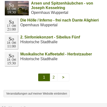
Sa
Arsen und Spitzenhäubchen - von
Joseph Kesselring
17. Okt
19:30
Opernhaus Wuppertal
Sa
Die Hölle / Inferno - frei nach Dante Alighieri
Opernhaus Wuppertal
17. Okt
21:00
So
2. Sinfoniekonzert - Sibelius Fünf
Historische Stadthalle
18. Okt
11:00
So
Musikalische Kaffeetafel - Herbstzauber
Historische Stadthalle
18. Okt
15:30
1
2
>
Veranstaltungen auf meiner Website einbinden