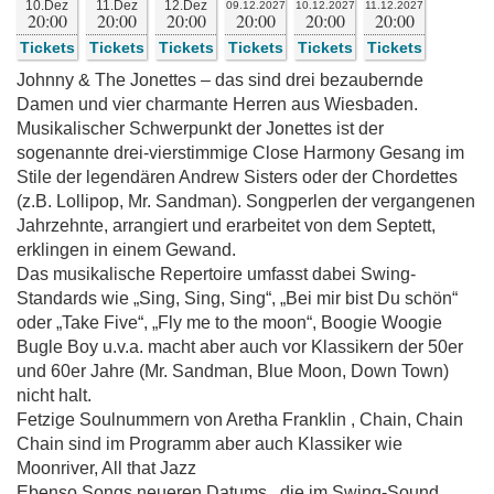
10.Dez
11.Dez
12.Dez
09.12.2027
10.12.2027
11.12.2027
20:00
20:00
20:00
20:00
20:00
20:00
Tickets
Tickets
Tickets
Tickets
Tickets
Tickets
Johnny & The Jonettes – das sind drei bezaubernde
Damen und vier charmante Herren aus Wiesbaden.
Musikalischer Schwerpunkt der Jonettes ist der
sogenannte drei-vierstimmige Close Harmony Gesang im
Stile der legendären Andrew Sisters oder der Chordettes
(z.B. Lollipop, Mr. Sandman). Songperlen der vergangenen
Jahrzehnte, arrangiert und erarbeitet von dem Septett,
erklingen in einem Gewand.
Das musikalische Repertoire umfasst dabei Swing-
Standards wie „Sing, Sing, Sing“, „Bei mir bist Du schön“
oder „Take Five“, „Fly me to the moon“, Boogie Woogie
Bugle Boy u.v.a. macht aber auch vor Klassikern der 50er
und 60er Jahre (Mr. Sandman, Blue Moon, Down Town)
nicht halt.
Fetzige Soulnummern von Aretha Franklin , Chain, Chain
Chain sind im Programm aber auch Klassiker wie
Moonriver, All that Jazz
Ebenso Songs neueren Datums , die im Swing-Sound