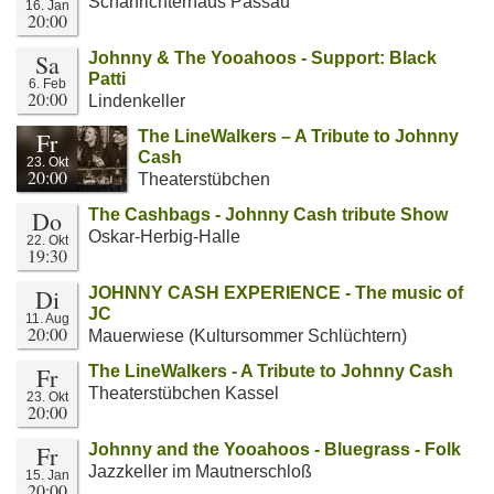
Scharfrichterhaus Passau
16. Jan
20:00
Sa
Johnny & The Yooahoos - Support: Black
Patti
6. Feb
20:00
Lindenkeller
Fr
The LineWalkers – A Tribute to Johnny
Cash
23. Okt
20:00
Theaterstübchen
Do
The Cashbags - Johnny Cash tribute Show
Oskar-Herbig-Halle
22. Okt
19:30
Di
JOHNNY CASH EXPERIENCE - The music of
JC
11. Aug
20:00
Mauerwiese (Kultursommer Schlüchtern)
Fr
The LineWalkers - A Tribute to Johnny Cash
Theaterstübchen Kassel
23. Okt
20:00
Fr
Johnny and the Yooahoos - Bluegrass - Folk
Jazzkeller im Mautnerschloß
15. Jan
20:00