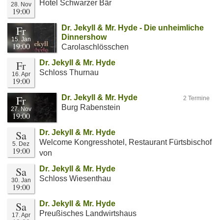
Hotel Schwarzer Bär
28. Nov
19:00
Fr
Dr. Jekyll & Mr. Hyde - Die unheimliche
Dinnershow
15. Jan
19:00
Carolaschlösschen
Fr
Dr. Jekyll & Mr. Hyde
Schloss Thurnau
16. Apr
19:00
Fr
Dr. Jekyll & Mr. Hyde
2 Termine
Burg Rabenstein
27. Nov
19:00
Sa
Dr. Jekyll & Mr. Hyde
Welcome Kongresshotel, Restaurant Fürtsbischof
5. Dez
19:00
von
Sa
Dr. Jekyll & Mr. Hyde
Schloss Wiesenthau
30. Jan
19:00
Sa
Dr. Jekyll & Mr. Hyde
Preußisches Landwirtshaus
17. Apr