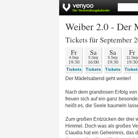
Weiber 2.0 - Der 
Tickets für September 
Fr
Sa
Sa
Fr
4.Sep
5.Sep
5.Sep
11.Sep
19:30
16:00
19:30
19:30
Tickets
Tickets
Tickets
Ticket
Der Mädelsabend geht weiter!
Nach dem grandiosen Erfolg von „
freuen sich auf ein ganz besonde
heißt es, die Seele baumeln lass
Zum großen Entzücken der drei 
Himmel. Doch was als großes Ver
Claudia hat ein Geheimnis, das 