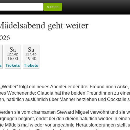
suchen
Mädelsabend geht weiter
2026
Sa
Sa
12.Sep
12.Sep
16:00
19:30
s
Tickets
Tickets
Weiber“ folgt ein neues Abenteuer der drei Freundinnen Anke, 
res Wochenende: Claudia hat ihre beiden Freundinnen zu einer 
en, natürlich ausführlich über Männer herziehen und Cocktails s
werden sie vom charmanten Steward Miguel verwöhnt und sie w
gnügen beginnt, endet bei den dreien natürlich wieder in eine
die Mädels mal wieder vor ungeahnte Herausforderungen stellt 