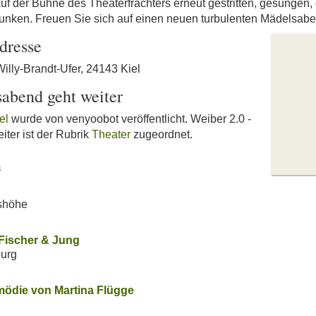
uf der Bühne des Theaterfrachters erneut gestritten, gesungen, 
runken. Freuen Sie sich auf einen neuen turbulenten Mädelsaben
dresse
Willy-Brandt-Ufer, 24143 Kiel
abend geht weiter
el
wurde von venyoobot veröffentlicht. Weiber 2.0 -
ter ist der Rubrik
Theater
zugeordnet.
n
mshöhe
 Fischer & Jung
burg
mödie von Martina Flügge