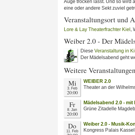
Auge trocken lässt. Und so wird a
eine oder andere Sekt zuviel get
Veranstaltungsort und A
Lore & Lay Theaterfrachter Kiel
, 
Weiber 2.0 - Der Mädels
Diese
Veranstaltung in Ki
Der Mädelsabend geht wei
Weitere Veranstaltunge
Mi
WEIBER 2.0
Theater an der Wilhel
3. Feb
20:00
Fr
Mädelsabend 2.0 - mit
Grüne Zitadelle Magde
8. Jan
20:00
Do
Weiber 2.0 - Musik-Ko
Kongress Palais Kassel
11. Feb