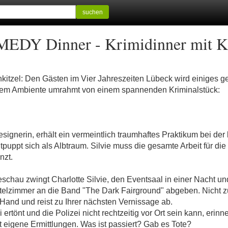
suchen
EDY Dinner - Krimidinner mit Ki
itzel: Den Gästen im Vier Jahreszeiten Lübeck wird einiges ge
llem Ambiente umrahmt von einem spannenden Kriminalstück:
ignerin, erhält ein vermeintlich traumhaftes Praktikum bei de
uppt sich als Albtraum. Silvie muss die gesamte Arbeit für die
nzt.
schau zwingt Charlotte Silvie, den Eventsaal in einer Nacht un
telzimmer an die Band "The Dark Fairground" abgeben. Nicht zule
and und reist zu Ihrer nächsten Vernissage ab.
ertönt und die Polizei nicht rechtzeitig vor Ort sein kann, erinner
et eigene Ermittlungen. Was ist passiert? Gab es Tote?