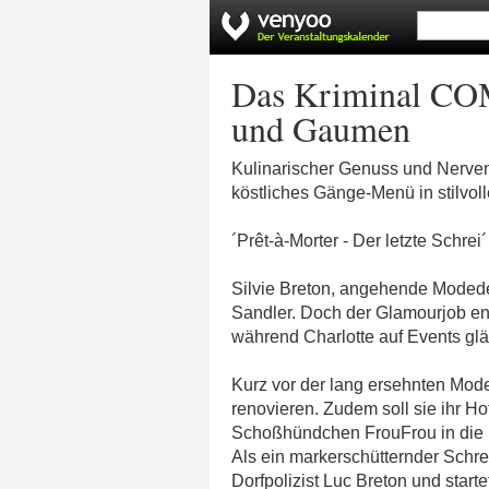
Das Kriminal COM
und Gaumen
Kulinarischer Genuss und Nervenk
köstliches Gänge-Menü in stilvo
´Prêt-à-Morter - Der letzte Schrei´
Silvie Breton, angehende Modedes
Sandler. Doch der Glamourjob entp
während Charlotte auf Events glä
Kurz vor der lang ersehnten Mode
renovieren. Zudem soll sie ihr Ho
Schoßhündchen FrouFrou in die H
Als ein markerschütternder Schrei 
Dorfpolizist Luc Breton und start