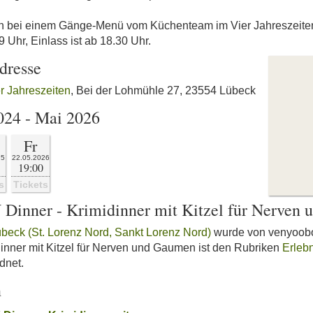
 bei einem Gänge-Menü vom Küchenteam im Vier Jahreszeiten L
Uhr, Einlass ist ab 18.30 Uhr.
dresse
er Jahreszeiten
, Bei der Lohmühle 27, 23554 Lübeck
024 - Mai 2026
Fr
25
22.05.2026
19:00
s
Tickets
inner - Krimidinner mit Kitzel für Nerven
übeck (St. Lorenz Nord, Sankt Lorenz Nord)
wurde von venyoobot 
nner mit Kitzel für Nerven und Gaumen ist den Rubriken
Erleb
dnet.
n