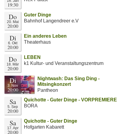
16. Jan
19:30
Do
Guter Dinge
Bahnhof Langendreer e.V
20. Mai
20:00
Di
Ein anderes Leben
Theaterhaus
6. Okt
20:00
Do
LEBEN
k1 Kultur- und Veranstaltungszentrum
18. Mär
20:00
Di
Nightwash: Das Sing Ding -
Mitsingkonzert
3. Nov
20:00
Pantheon
Sa
Quichotte - Guter Dinge - VORPREMIERE
BORA
5. Sep
20:00
Sa
Quichotte - Guter Dinge
Hofgarten Kabarett
17. Apr
20:00