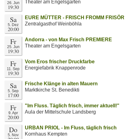
Theater am Engelsgarten
26. Jun
19:30
Sa
EURE MÜTTER - FRISCH FROMM FRISÖR
Zentralgasthof Weinböhla
5. Dez
20:00
Fr
Andorra - von Max Frisch PREMIERE
Theater am Engelsgarten
25. Jun
19:30
Fr
Vom Eros frischer Druckfarbe
Energiefabrik Knappenrode
11. Sep
19:30
Sa
Frische Klänge in alten Mauern
Marktkirche St. Benedikti
5. Sep
17:00
Fr
"Im Fluss. Täglich frisch, immer aktuell!"
Aula der Mittelschule Landsberg
9. Apr
20:00
Do
URBAN PRIOL - Im Fluss, täglich frisch
Kornhaus Kempten
5. Nov