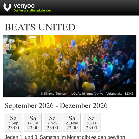
BEATS UNITED
© Simone Timmann - LOLA / hinzugefügt von Veranstalter-32343
September 2026 - Dezember 2026
Sa
Sa
Sa
Sa
Sa
5.Sep
17.Okt
7.Nov
21.Nov
5.Dez
23:00
23:00
23:00
23:00
23:00
Jeden 1. und 3. Samstag im Monat gibt es den bewährt