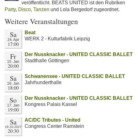
veröffentlicht. BEATS UNITED ist den Rubriken
Party
,
Disco
,
Tanzen
und Lola Bergedorf zugeordnet.
Weitere Veranstaltungen
Sa
Beat
WERK 2 - Kulturfabrik Leipzig
24. Apr
17:00
Fr
Der Nussknacker - UNITED CLASSIC BALLET
Stadthalle Göttingen
15. Jan
20:00
Sa
Schwanensee - UNITED CLASSIC BALLET
Jahrhunderthalle
16. Jan
18:00
So
Der Nussknacker - UNITED CLASSIC BALLET
Kongress Palais Kassel
17. Jan
19:00
Sa
AC/DC Tributes - United
Congress Center Ramstein
16.10.2027
20:30