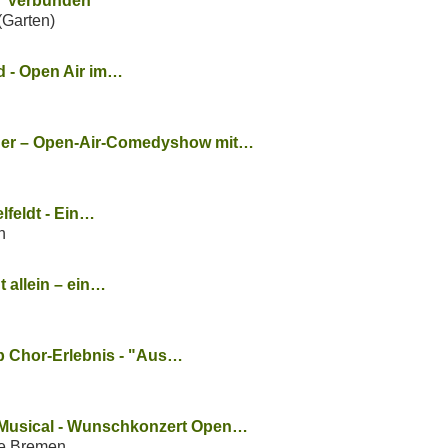
"Verbunden"
(Garten)
d - Open Air im…
der – Open-Air-Comedyshow mit…
elfeldt - Ein…
n
t allein – ein…
Up Chor-Erlebnis - "Aus…
 Musical - Wunschkonzert Open…
te Bremen