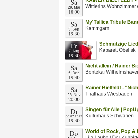
Sa
RAINER BIELFELDT - 
Wittlerins Wohnzimmer 
29. Mai
18:00
Sa
My´Tallica Tribute Ban
Kammgarn
5. Sep
19:30
Fr
Schmutzige Lie
Kabarett Obelisk
7. Aug
19:30
Sa
Nicht allein / Rainer Bi
Bontekai Wilhelmshave
5. Dez
19:30
Sa
Rainer Bielfeldt - "Nich
Thalhaus Wiesbaden
28. Nov
20:00
Di
Singen für Alle | Pop
Kulturhaus Schwanen
06.07.2027
19:30
Do
World of Rock, Pop &
Lila Laube / Der Kuhhir