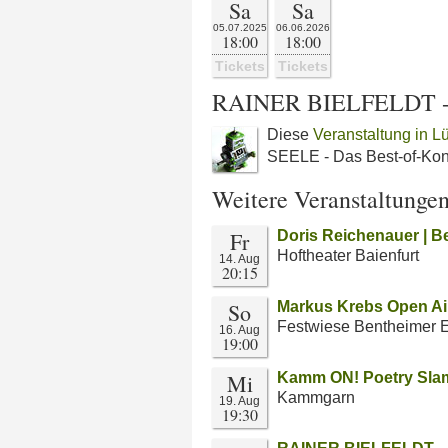
Sa
Sa
05.07.2025
06.06.2026
18:00
18:00
Tickets
Tickets
RAINER BIELFELDT - 
Diese
Veranstaltung in L
SEELE - Das Best-of-Kon
Weitere Veranstaltunge
Fr
Doris Reichenauer | Be
Hoftheater Baienfurt
14. Aug
20:15
So
Markus Krebs Open Air
Festwiese Bentheimer 
16. Aug
19:00
Mi
Kamm ON! Poetry Slam 
Kammgarn
19. Aug
19:30