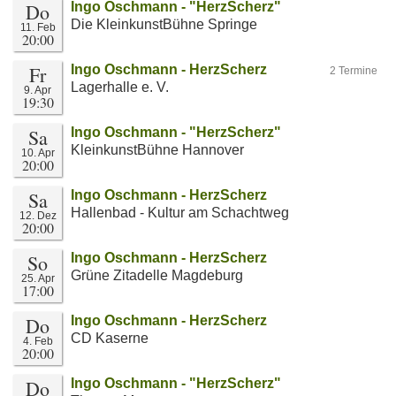
Do
Ingo Oschmann - "HerzScherz"
Die KleinkunstBühne Springe
11. Feb
20:00
Fr
Ingo Oschmann - HerzScherz
2 Termine
Lagerhalle e. V.
9. Apr
19:30
Sa
Ingo Oschmann - "HerzScherz"
KleinkunstBühne Hannover
10. Apr
20:00
Sa
Ingo Oschmann - HerzScherz
Hallenbad - Kultur am Schachtweg
12. Dez
20:00
So
Ingo Oschmann - HerzScherz
Grüne Zitadelle Magdeburg
25. Apr
17:00
Do
Ingo Oschmann - HerzScherz
CD Kaserne
4. Feb
20:00
Do
Ingo Oschmann - "HerzScherz"