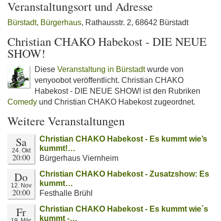
Veranstaltungsort und Adresse
Bürstadt, Bürgerhaus
, Rathausstr. 2, 68642 Bürstadt
Christian CHAKO Habekost - DIE NEUE
SHOW!
Diese
Veranstaltung in Bürstadt
wurde von
venyoobot veröffentlicht. Christian CHAKO
Habekost - DIE NEUE SHOW! ist den Rubriken
Comedy
und Christian CHAKO Habekost zugeordnet.
Weitere Veranstaltungen
Sa
Christian CHAKO Habekost - Es kummt wie’s
kummt!…
24. Okt
20:00
Bürgerhaus Viernheim
Do
Christian CHAKO Habekost - Zusatzshow: Es
kummt…
12. Nov
20:00
Festhalle Brühl
Fr
Christian CHAKO Habekost - Es kummt wie´s
kummt -…
19. Mär