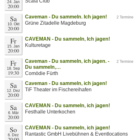
Scala Club
24. Jan
20:00
Sa
Caveman - Du sammeln. Ich jagen!
2 Termine
Grüne Zitadelle Magdeburg
10. Okt
20:00
Fr
CAVEMAN - Du sammeln, Ich jagen!
Kulturetage
15. Jan
20:00
Fr
Caveman - Du sammeln, ich jagen. -
2 Termine
Du sammeln,…
18. Sep
19:30
Comödie Fürth
Sa
Caveman - Du sammeln, ich jagen!
TiF Theater im Fischereihafen
12. Dez
20:00
Sa
CAVEMAN - Du sammeln, ich jagen!
Festhalle Unterkochen
6. Mär
20:00
So
CAVEMAN - Du sammeln, ich jagen!
Rantastic GmbH Livebühnen & Eventlocations
6. Dez
20:00