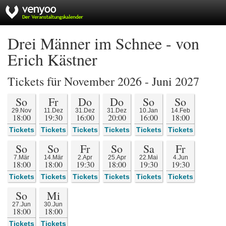
Drei Männer im Schnee - von
Erich Kästner
Tickets für November 2026 - Juni 2027
So
Fr
Do
Do
So
So
29.Nov
11.Dez
31.Dez
31.Dez
10.Jan
14.Feb
18:00
19:30
16:00
20:00
16:00
18:00
Tickets
Tickets
Tickets
Tickets
Tickets
Tickets
So
So
Fr
So
Sa
Fr
7.Mär
14.Mär
2.Apr
25.Apr
22.Mai
4.Jun
18:00
18:00
19:30
18:00
19:30
19:30
Tickets
Tickets
Tickets
Tickets
Tickets
Tickets
So
Mi
27.Jun
30.Jun
18:00
18:00
Tickets
Tickets