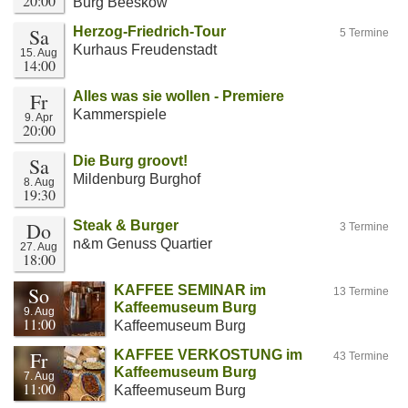
20:00
Burg Beeskow
Sa
Herzog-Friedrich-Tour
5 Termine
Kurhaus Freudenstadt
15. Aug
14:00
Fr
Alles was sie wollen - Premiere
Kammerspiele
9. Apr
20:00
Sa
Die Burg groovt!
Mildenburg Burghof
8. Aug
19:30
Do
Steak & Burger
3 Termine
n&m Genuss Quartier
27. Aug
18:00
So
KAFFEE SEMINAR im
13 Termine
Kaffeemuseum Burg
9. Aug
11:00
Kaffeemuseum Burg
Fr
KAFFEE VERKOSTUNG im
43 Termine
Kaffeemuseum Burg
7. Aug
11:00
Kaffeemuseum Burg