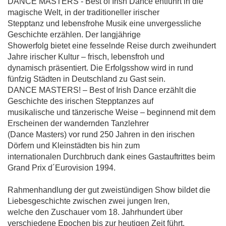
DANCE MASTERS - Best of Irish Dance entführt in die
magische Welt, in der traditioneller irischer
Stepptanz und lebensfrohe Musik eine unvergessliche
Geschichte erzählen. Der langjährige
Showerfolg bietet eine fesselnde Reise durch zweihundert
Jahre irischer Kultur – frisch, lebensfroh und
dynamisch präsentiert. Die Erfolgsshow wird in rund
fünfzig Städten in Deutschland zu Gast sein.
DANCE MASTERS! – Best of Irish Dance erzählt die
Geschichte des irischen Stepptanzes auf
musikalische und tänzerische Weise – beginnend mit dem
Erscheinen der wandernden Tanzlehrer
(Dance Masters) vor rund 250 Jahren in den irischen
Dörfern und Kleinstädten bis hin zum
internationalen Durchbruch dank eines Gastauftrittes beim
Grand Prix d´Eurovision 1994.
Rahmenhandlung der gut zweistündigen Show bildet die
Liebesgeschichte zwischen zwei jungen Iren,
welche den Zuschauer vom 18. Jahrhundert über
verschiedene Epochen bis zur heutigen Zeit führt.