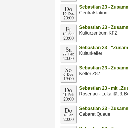
Do
Sebastian 23 - Zusamm
Centralstation
10. Dez
20:00
Fr
Sebastian 23 - Zusamm
Kulturzentrum KFZ
18. Sep
20:00
Sa
Sebastian 23 - "Zusam
Kulturkeller
27. Feb
20:00
So
Sebastian 23 - Zusamm
Keller Z87
6. Dez
19:00
Do
Sebastian 23 - mit „Z
Rosenau - Lokalität & 
11. Feb
20:00
Do
Sebastian 23 - Zusamm
Cabaret Queue
4. Feb
20:00