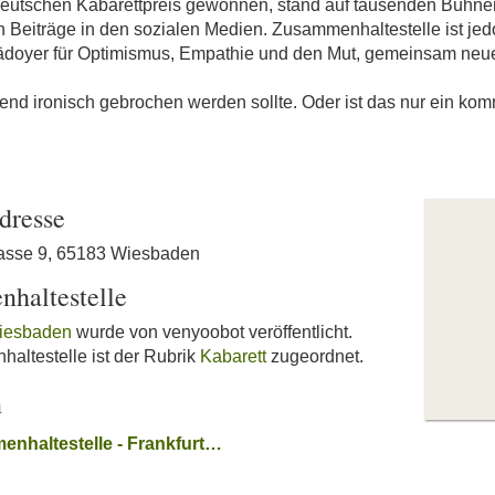
Deutschen Kabarettpreis gewonnen, stand auf tausenden Bühne
en Beiträge in den sozialen Medien. Zusammenhaltestelle ist jed
Plädoyer für Optimismus, Empathie und den Mut, gemeinsam ne
gend ironisch gebrochen werden sollte. Oder ist das nur ein kom
dresse
gasse 9, 65183 Wiesbaden
nhaltestelle
Wiesbaden
wurde von venyoobot veröffentlicht.
altestelle ist der Rubrik
Kabarett
zugeordnet.
n
enhaltestelle - Frankfurt…