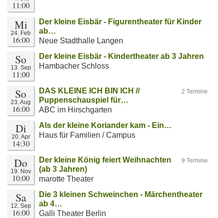
11:00
Mi
Der kleine Eisbär - Figurentheater für Kinder
ab…
24. Feb
16:00
Neue Stadthalle Langen
So
Der kleine Eisbär - Kindertheater ab 3 Jahren
Hambacher Schloss
13. Sep
11:00
So
DAS KLEINE ICH BIN ICH //
2 Termine
Puppenschauspiel für…
23. Aug
16:00
ABC im Hirschgarten
Di
Als der kleine Koriander kam - Ein…
Haus für Familien / Campus
20. Apr
14:30
Do
Der kleine König feiert Weihnachten
9 Termine
(ab 3 Jahren)
19. Nov
10:00
marotte Theater
Sa
Die 3 kleinen Schweinchen - Märchentheater
ab 4…
12. Sep
16:00
Galli Theater Berlin