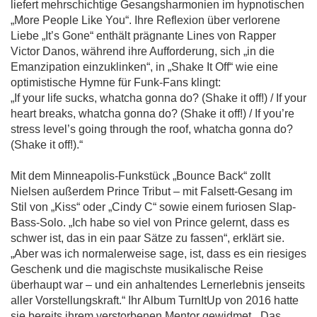
liefert mehrschichtige Gesangsharmonien im hypnotischen
„More People Like You“. Ihre Reflexion über verlorene
Liebe „It’s Gone“ enthält prägnante Lines von Rapper
Victor Danos, während ihre Aufforderung, sich „in die
Emanzipation einzuklinken“, in „Shake It Off“ wie eine
optimistische Hymne für Funk-Fans klingt:
„If your life sucks, whatcha gonna do? (Shake it off!) / If your
heart breaks, whatcha gonna do? (Shake it off!) / If you’re
stress level’s going through the roof, whatcha gonna do?
(Shake it off!).“
Mit dem Minneapolis-Funkstück „Bounce Back“ zollt
Nielsen außerdem Prince Tribut – mit Falsett-Gesang im
Stil von „Kiss“ oder „Cindy C“ sowie einem furiosen Slap-
Bass-Solo. „Ich habe so viel von Prince gelernt, dass es
schwer ist, das in ein paar Sätze zu fassen“, erklärt sie.
„Aber was ich normalerweise sage, ist, dass es ein riesiges
Geschenk und die magischste musikalische Reise
überhaupt war – und ein anhaltendes Lernerlebnis jenseits
aller Vorstellungskraft.“ Ihr Album TurnItUp von 2016 hatte
sie bereits ihrem verstorbenen Mentor gewidmet. „Das