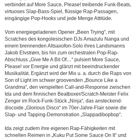
verbindet auf More Sauce, Please! treibende Funk-Beats,
virtuoses Slap-Bass-Spiel, flüssige Rap-Passagen,
eingängige Pop-Hooks und jede Menge Attitüde.
Vom energiegeladenen Opener „Been Trying“, mit
Scratches des kongolesischen DJs Amazulu Nanga und
einem brennenden Altsaxofon-Solo ihres Landsmanns
Jakob Elvstrøm, bis hin zum orchestralen Pop-Rap-
Abschluss „Give Me A Bit Of…“ pulsiert More Sauce,
Please! vor Energie und glänzt mit beeindruckender
Musikalität. Ergänzt wird der Mix u. a. durch die Raps von
Son of Light im schwer groovenden „Bounce Like a
Grandma“, den verspielten Call-and-Response zwischen
Ida und dem finnischen Beatboxer/Scratch-Meister Felix
Zenger im Rock-Funk-Stück „Ninja“, das ansteckend-
discoide „Glorious Disco“ im 70er-Jahre-Flair sowie die
Slap- und Tapping-Demonstration „Slappadibopbop“.
Ida zeigt zudem ihre eigenen Rap-Fähigkeiten mit
schnellen Reimen in „Kuku Put Some Sauce On It“ und