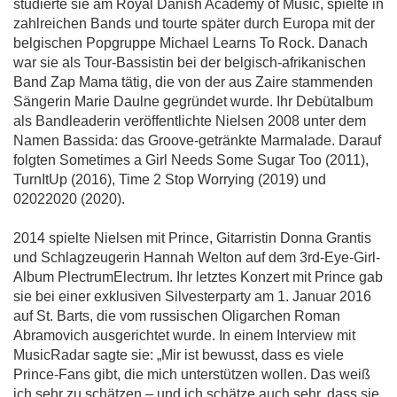
studierte sie am Royal Danish Academy of Music, spielte in
zahlreichen Bands und tourte später durch Europa mit der
belgischen Popgruppe Michael Learns To Rock. Danach
war sie als Tour-Bassistin bei der belgisch-afrikanischen
Band Zap Mama tätig, die von der aus Zaire stammenden
Sängerin Marie Daulne gegründet wurde. Ihr Debütalbum
als Bandleaderin veröffentlichte Nielsen 2008 unter dem
Namen Bassida: das Groove-getränkte Marmalade. Darauf
folgten Sometimes a Girl Needs Some Sugar Too (2011),
TurnItUp (2016), Time 2 Stop Worrying (2019) und
02022020 (2020).
2014 spielte Nielsen mit Prince, Gitarristin Donna Grantis
und Schlagzeugerin Hannah Welton auf dem 3rd-Eye-Girl-
Album PlectrumElectrum. Ihr letztes Konzert mit Prince gab
sie bei einer exklusiven Silvesterparty am 1. Januar 2016
auf St. Barts, die vom russischen Oligarchen Roman
Abramovich ausgerichtet wurde. In einem Interview mit
MusicRadar sagte sie: „Mir ist bewusst, dass es viele
Prince-Fans gibt, die mich unterstützen wollen. Das weiß
ich sehr zu schätzen – und ich schätze auch sehr, dass sie