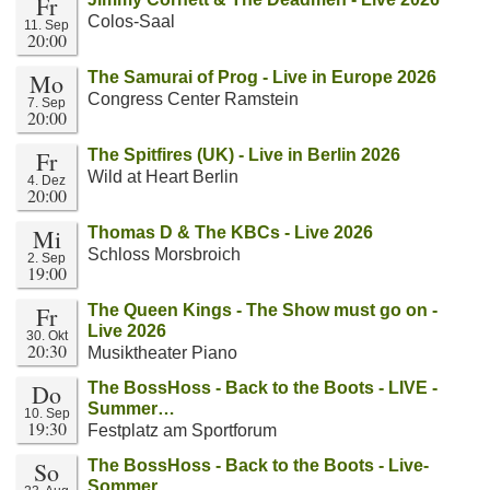
Fr
Colos-Saal
11. Sep
20:00
Mo
The Samurai of Prog - Live in Europe 2026
Congress Center Ramstein
7. Sep
20:00
Fr
The Spitfires (UK) - Live in Berlin 2026
Wild at Heart Berlin
4. Dez
20:00
Mi
Thomas D & The KBCs - Live 2026
Schloss Morsbroich
2. Sep
19:00
Fr
The Queen Kings - The Show must go on -
Live 2026
30. Okt
20:30
Musiktheater Piano
Do
The BossHoss - Back to the Boots - LIVE -
Summer…
10. Sep
19:30
Festplatz am Sportforum
So
The BossHoss - Back to the Boots - Live-
Sommer…