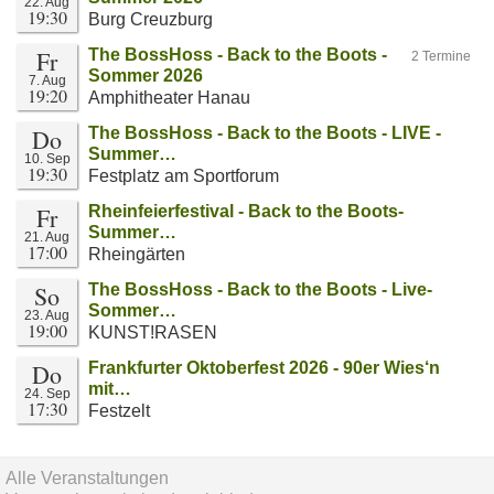
22. Aug
19:30
Burg Creuzburg
Fr
The BossHoss - Back to the Boots -
2 Termine
Sommer 2026
7. Aug
19:20
Amphitheater Hanau
Do
The BossHoss - Back to the Boots - LIVE -
Summer…
10. Sep
19:30
Festplatz am Sportforum
Fr
Rheinfeierfestival - Back to the Boots-
Summer…
21. Aug
17:00
Rheingärten
So
The BossHoss - Back to the Boots - Live-
Sommer…
23. Aug
19:00
KUNST!RASEN
Do
Frankfurter Oktoberfest 2026 - 90er Wies‘n
mit…
24. Sep
17:30
Festzelt
Alle Veranstaltungen