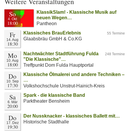
Weitere Veranstaltungen
So
KlassikSlam! - Klassische Musik auf
neuen Wegen…
4. Okt
18:00
Pantheon
Fr
Klassisches BrauErlebnis
55 Termine
Glaabsbräu GmbH & Co.KG
14. Aug
18:30
Mo
Nachtwächter Stadtführung Fulda
248 Termine
"Die Klassische"…
10. Aug
18:00
Treffpunkt Dom Fulda Hauptportal
Do
Klassische Ölmalerei und andere Techniken –
…
10. Sep
17:30
Volkshochschule Unstrut-Hainich-Kreis
Sa
Spark - die klassische Band
Parktheater Bensheim
6. Mär
20:00
Do
Der Nussknacker - klassisches Ballett mit…
Historische Stadthalle
17. Dez
19:30