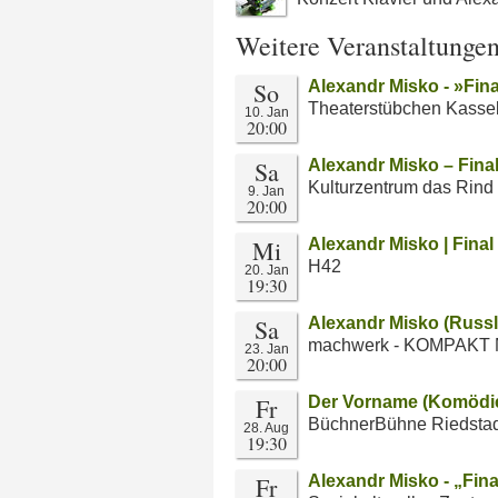
Weitere Veranstaltunge
So
Alexandr Misko - »Fin
Theaterstübchen Kasse
10. Jan
20:00
Sa
Alexandr Misko – Fina
Kulturzentrum das Rind
9. Jan
20:00
Mi
Alexandr Misko | Fina
H42
20. Jan
19:30
Sa
Alexandr Misko (Russ
machwerk - KOMPAKT 
23. Jan
20:00
Fr
Der Vorname (Komödie
BüchnerBühne Riedstad
28. Aug
19:30
Fr
Alexandr Misko - „Fin