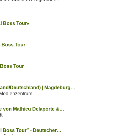
n
al Boss Tour«
l
l Boss Tour
l Boss Tour
land/Deutschland) | Magdeburg…
Medienzentrum
 von Mathieu Delaporte &…
t
al Boss Tour” - Deutscher…