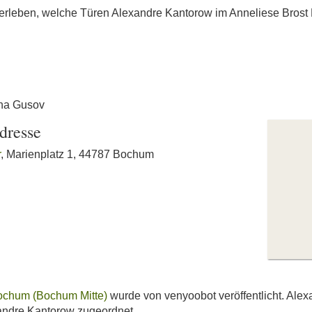
 erleben, welche Türen Alexandre Kantorow im Anneliese Brost 
sha Gusov
dresse
r
, Marienplatz 1, 44787 Bochum
Bochum (Bochum Mitte)
wurde von venyoobot veröffentlicht. Ale
andre Kantorow zugeordnet.