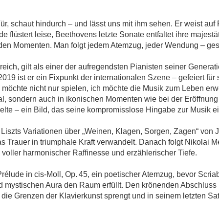
r, schaut hindurch – und lässt uns mit ihm sehen. Er weist auf 
flüstert leise, Beethovens letzte Sonate entfaltet ihre majestäti
den Momenten. Man folgt jedem Atemzug, jeder Wendung – gespa
eich, gilt als einer der aufregendsten Pianisten seiner Generat
9 ist er ein Fixpunkt der internationalen Szene – gefeiert für
ch möchte nicht nur spielen, ich möchte die Musik zum Leben er
al, sondern auch in ikonischen Momenten wie bei der Eröffnung
ielte – ein Bild, das seine kompromisslose Hingabe zur Musik ei
Liszts Variationen über „Weinen, Klagen, Sorgen, Zagen“ von
das Trauer in triumphale Kraft verwandelt. Danach folgt Nikolai M
 voller harmonischer Raffinesse und erzählerischer Tiefe.
Prélude in cis-Moll, Op. 45, ein poetischer Atemzug, bevor Scria
 mystischen Aura den Raum erfüllt. Den krönenden Abschluss 
s die Grenzen der Klavierkunst sprengt und in seinem letzten Sat