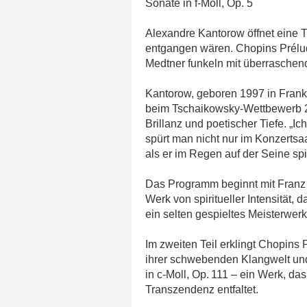
Sonate in f-Moll, Op. 5
Alexandre Kantorow öffnet eine Tü
entgangen wären. Chopins Prélude 
Medtner funkeln mit überraschen
Kantorow, geboren 1997 in Frankr
beim Tschaikowsky-Wettbewerb 201
Brillanz und poetischer Tiefe. „I
spürt man nicht nur im Konzertsa
als er im Regen auf der Seine sp
Das Programm beginnt mit Franz 
Werk von spiritueller Intensität, 
ein selten gespieltes Meisterwerk
Im zweiten Teil erklingt Chopins 
ihrer schwebenden Klangwelt und
in c-Moll, Op. 111 – ein Werk, da
Transzendenz entfaltet.