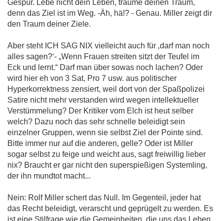
Gespür. Lebe nicht dein Leben, träume deinen Traum,
denn das Ziel ist im Weg. -Äh, hä!? - Genau. Miller zeigt dir
den Traum deiner Ziele.
Aber steht ICH SAG NIX vielleicht auch für ‚darf man noch
alles sagen?‘- „Wenn Frauen streiten sitzt der Teufel im
Eck und lernt.“ Darf man über sowas noch lachen? Oder
wird hier eh von 3 Sat, Pro 7 usw. aus politischer
Hyperkorrektness zensiert, weil dort von der Spaßpolizei
Satire nicht mehr verstanden wird wegen intellektueller
Verstümmelung? Der Kritiker vom Elch ist heut selber
welch? Dazu noch das sehr schnelle beleidigt sein
einzelner Gruppen, wenn sie selbst Ziel der Pointe sind.
Bitte immer nur auf die anderen, gelle? Oder ist Miller
sogar selbst zu feige und weicht aus, sagt freiwillig lieber
nix? Braucht er gar nicht den superspießigen Systemling,
der ihn mundtot macht...
Nein: Rolf Miller schert das Null. Im Gegenteil, jeder hat
das Recht beleidigt, verarscht und geprügelt zu werden. Es
ist eine Stilfrage wie die Gemeinheiten, die uns das Leben