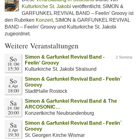
Kulturkirche St. Jakobi
veröffentlicht. SIMON &
GARFUNKEL REVIVAL BAND – Feelin’ Groovy ist
den Rubriken
Konzert
, SIMON & GARFUNKEL REVIVAL
BAND – Feelin’ Groovy und Kulturkirche St. Jakobi
zugeordnet.
Weitere Veranstaltungen
So
Simon & Garfunkel Revival Band -
2 Termine
Feelin' Groovy
18. Okt
15:30
Kulturkirche St. Jakobi Stralsund
So
Simon & Garfunkel Revival Band - Feelin´
Groovy
4. Apr
18:00
StadtHalle Rostock
Sa
Simon & Garfunkel Revival Band & The
ARCOSONIC…
24. Okt
20:00
Konzertkirche Neubrandenburg
Sa
Simon & Garfunkel Revival Band - Feelin´
Groovy
3. Apr
19:30
St. Georgen Kirche Wismar