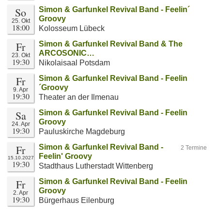
So
Simon & Garfunkel Revival Band - Feelin´
Groovy
25. Okt
18:00
Kolosseum Lübeck
Fr
Simon & Garfunkel Revival Band & The
ARCOSONIC…
23. Okt
19:30
Nikolaisaal Potsdam
Fr
Simon & Garfunkel Revival Band - Feelin
´Groovy
9. Apr
19:30
Theater an der Ilmenau
Sa
Simon & Garfunkel Revival Band - Feelin
Groovy
24. Apr
19:30
Pauluskirche Magdeburg
Fr
Simon & Garfunkel Revival Band -
2 Termine
Feelin' Groovy
15.10.2027
19:30
Stadthaus Lutherstadt Wittenberg
Fr
Simon & Garfunkel Revival Band - Feelin
Groovy
2. Apr
19:30
Bürgerhaus Eilenburg