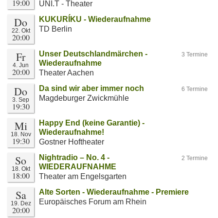
19:00
UNI.T - Theater
Do
KUKURÍKU - Wiederaufnahme
TD Berlin
22. Okt
20:00
Fr
Unser Deutschlandmärchen -
3 Termine
Wiederaufnahme
4. Jun
20:00
Theater Aachen
Do
Da sind wir aber immer noch
6 Termine
Magdeburger Zwickmühle
3. Sep
19:30
Mi
Happy End (keine Garantie) -
Wiederaufnahme!
18. Nov
19:30
Gostner Hoftheater
So
Nightradio – No. 4 -
2 Termine
WIEDERAUFNAHME
18. Okt
18:00
Theater am Engelsgarten
Sa
Alte Sorten - Wiederaufnahme - Premiere
Europäisches Forum am Rhein
19. Dez
20:00