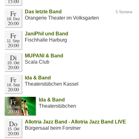
15:00
Fr
Das letzte Band
5 Termine
Orangerie Theater im Volksgarten
18. Dez
20:00
Fr
JaniPhil und Band
Fischhalle Harburg
11. Sep
20:00
Di
MUPANI & Band
Scala Club
20. Okt
20:00
Fr
Ida & Band
Theaterstübchen Kassel
18. Sep
20:00
Fr
Ida & Band
Theaterstübchen
18. Sep
20:00
Do
Allotria Jazz Band - Allotria Jazz Band LIVE
Bürgersaal beim Forstner
15. Okt
20:00