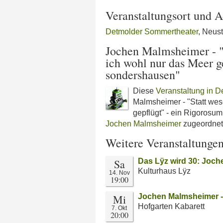
Veranstaltungsort und A
Detmolder Sommertheater
, Neus
Jochen Malmsheimer - "S
ich wohl nur das Meer g
sondershausen"
Diese
Veranstaltung in D
Malmsheimer - "Statt wese
gepflügt" - ein Rigorosu
Jochen Malmsheimer
zugeordnet
Weitere Veranstaltunge
Sa
Das Lÿz wird 30: Joch
Kulturhaus Lÿz
14. Nov
19:00
Mi
Jochen Malmsheimer - 
Hofgarten Kabarett
7. Okt
20:00