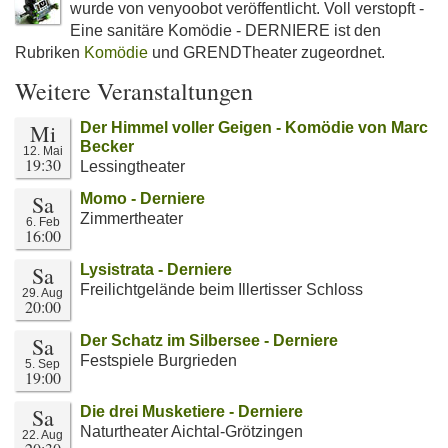
wurde von venyoobot veröffentlicht. Voll verstopft -
Eine sanitäre Komödie - DERNIERE ist den
Rubriken
Komödie
und GRENDTheater zugeordnet.
Weitere Veranstaltungen
Mi
Der Himmel voller Geigen - Komödie von Marc
Becker
12. Mai
19:30
Lessingtheater
Sa
Momo - Derniere
Zimmertheater
6. Feb
16:00
Sa
Lysistrata - Derniere
Freilichtgelände beim Illertisser Schloss
29. Aug
20:00
Sa
Der Schatz im Silbersee - Derniere
Festspiele Burgrieden
5. Sep
19:00
Sa
Die drei Musketiere - Derniere
Naturtheater Aichtal-Grötzingen
22. Aug