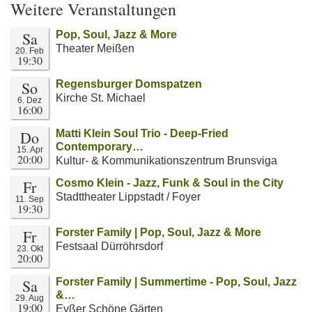
Weitere Veranstaltungen
Sa
Pop, Soul, Jazz & More
Theater Meißen
20. Feb
19:30
So
Regensburger Domspatzen
Kirche St. Michael
6. Dez
16:00
Do
Matti Klein Soul Trio - Deep-Fried
Contemporary…
15. Apr
20:00
Kultur- & Kommunikationszentrum Brunsviga
Fr
Cosmo Klein - Jazz, Funk & Soul in the City
Stadttheater Lippstadt / Foyer
11. Sep
19:30
Fr
Forster Family | Pop, Soul, Jazz & More
Festsaal Dürröhrsdorf
23. Okt
20:00
Sa
Forster Family | Summertime - Pop, Soul, Jazz
&…
29. Aug
19:00
Eyßer Schöne Gärten