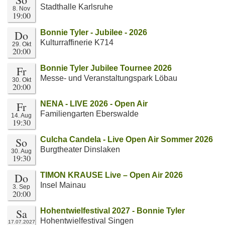
Stadthalle Karlsruhe
8. Nov
19:00
Do
Bonnie Tyler - Jubilee - 2026
Kulturraffinerie K714
29. Okt
20:00
Fr
Bonnie Tyler Jubilee Tournee 2026
Messe- und Veranstaltungspark Löbau
30. Okt
20:00
Fr
NENA - LIVE 2026 - Open Air
Familiengarten Eberswalde
14. Aug
19:30
So
Culcha Candela - Live Open Air Sommer 2026
Burgtheater Dinslaken
30. Aug
19:30
Do
TIMON KRAUSE Live – Open Air 2026
Insel Mainau
3. Sep
20:00
Sa
Hohentwielfestival 2027 - Bonnie Tyler
Hohentwielfestival Singen
17.07.2027