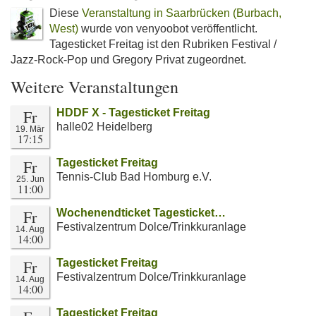
Diese
Veranstaltung in Saarbrücken (Burbach,
West)
wurde von venyoobot veröffentlicht.
Tagesticket Freitag ist den Rubriken Festival /
Jazz-Rock-Pop und Gregory Privat zugeordnet.
Weitere Veranstaltungen
Fr
HDDF X - Tagesticket Freitag
halle02 Heidelberg
19. Mär
17:15
Fr
Tagesticket Freitag
Tennis-Club Bad Homburg e.V.
25. Jun
11:00
Fr
Wochenendticket Tagesticket…
Festivalzentrum Dolce/Trinkkuranlage
14. Aug
14:00
Fr
Tagesticket Freitag
Festivalzentrum Dolce/Trinkkuranlage
14. Aug
14:00
Tagesticket Freitag