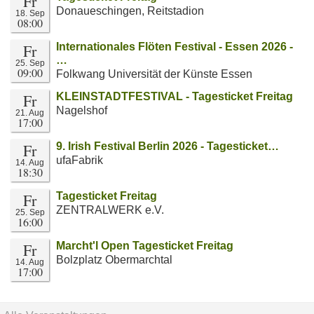
Fr
Donaueschingen, Reitstadion
18. Sep
08:00
Fr
Internationales Flöten Festival - Essen 2026 -
…
25. Sep
09:00
Folkwang Universität der Künste Essen
Fr
KLEINSTADTFESTIVAL - Tagesticket Freitag
Nagelshof
21. Aug
17:00
Fr
9. Irish Festival Berlin 2026 - Tagesticket…
ufaFabrik
14. Aug
18:30
Fr
Tagesticket Freitag
ZENTRALWERK e.V.
25. Sep
16:00
Fr
Marcht'l Open Tagesticket Freitag
Bolzplatz Obermarchtal
14. Aug
17:00