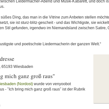
zwischen Liedermacher-Abend und Musik-Kabarett, und doch ist
us.
t süßes Ding, das man in die Vitrine zum Anbeten stellen möcht
tzt, sie ist sturz-blitz-gescheit - und das Wichtigste, sie wick
nen Stil gefunden, irgendwo im Niemandsland zwischen Satire
 lustigste und poetischste Liedermacherin der ganzen Welt.“
dresse
8, 65193 Wiesbaden
ng mich ganz groß raus"
iesbaden (Nordost)
wurde von venyoobot
us - "Ich bring mich ganz groß raus" ist der Rubrik
n