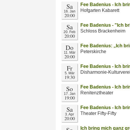
Sa
Fee Badenius - Ich br
Hofgarten Kabarett
16. Jan
20:00
Sa
Fee Badenius - "Ich b
Schloss Brackenheim
20. Feb
20:00
Do
Fee Badenius: „Ich br
Peterskirche
11. Mär
20:00
Fr
Fee Badenius - Ich br
Disharmonie-Kulturvere
5. Mär
19:30
So
Fee Badenius - Ich br
Renitenztheater
17. Jan
19:00
Sa
Fee Badenius - Ich br
Theater Fifty-Fifty
3. Apr
20:00
So
Ich bring mich ganz g