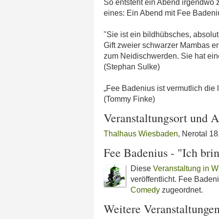
So entsteht ein Abend irgendwo 
eines: Ein Abend mit Fee Badeni
"Sie ist ein bildhübsches, absolu
Gift zweier schwarzer Mambas erse
zum Neidischwerden. Sie hat ei
(Stephan Sulke)
„Fee Badenius ist vermutlich die
(Tommy Finke)
Veranstaltungsort und A
Thalhaus Wiesbaden
, Nerotal 1
Fee Badenius - "Ich bri
Diese
Veranstaltung in W
veröffentlicht. Fee Badeni
Comedy
zugeordnet.
Weitere Veranstaltunge