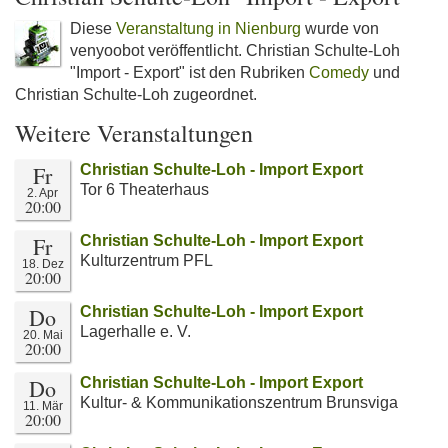
Diese
Veranstaltung in Nienburg
wurde von
venyoobot veröffentlicht. Christian Schulte-Loh
"Import - Export" ist den Rubriken
Comedy
und
Christian Schulte-Loh zugeordnet.
Weitere Veranstaltungen
Fr
Christian Schulte-Loh - Import Export
Tor 6 Theaterhaus
2. Apr
20:00
Fr
Christian Schulte-Loh - Import Export
Kulturzentrum PFL
18. Dez
20:00
Do
Christian Schulte-Loh - Import Export
Lagerhalle e. V.
20. Mai
20:00
Do
Christian Schulte-Loh - Import Export
Kultur- & Kommunikationszentrum Brunsviga
11. Mär
20:00